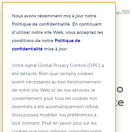
Open main navigation
Nous avons récemment mis à jour notre
Politique de confidentialité. En continuant
d’utiliser notre site Web, vous acceptez les
conditions de notre
Politique de
confidentialité
mise à jour.
08 MAI 2023
Votre signal Global Privacy Control (GPC) a
BentallGreenOak
été détecté. Bien que certains cookies
soient nécessaires au bon fonctionnement
nomme Ryan Severino
de notre site Web et de nos services, le
au poste d’économiste
consentement pour tous les cookies non
essentiels a été automatiquement refusé.
en chef et de
Vous pouvez modifier vos préférences à
tout moment. Pour en savoir plus sur les
responsable de la
cookies que nous utilisons, consultez notre