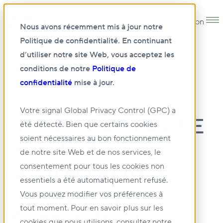
Open main navigation
Nous avons récemment mis à jour notre
Politique de confidentialité. En continuant
d’utiliser notre site Web, vous acceptez les
conditions de notre
Politique de
confidentialité
mise à jour.
08 DÉC. 2023
Votre signal Global Privacy Control (GPC) a
Connect Canada CRE
été détecté. Bien que certains cookies
soient nécessaires au bon fonctionnement
: Prix des femmes
de notre site Web et de nos services, le
canadiennes dans
consentement pour tous les cookies non
essentiels a été automatiquement refusé.
l'immobilier 2023 -
Vous pouvez modifier vos préférences à
tout moment. Pour en savoir plus sur les
Michelle Brown
cookies que nous utilisons, consultez notre