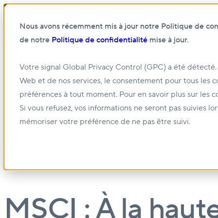
Nous avons récemment mis à jour notre Politique de confi
de notre
Politique de confidentialité
mise à jour.
Show submenu for À propos de nous
À pro
Votre signal Global Privacy Control (GPC) a été détecté.
Web et de nos services, le consentement pour tous les c
Show submenu for Gestion et location
Gest
préférences à tout moment. Pour en savoir plus sur les c
Si vous refusez, vos informations ne seront pas suivies lo
mémoriser votre préférence de ne pas être suivi.
25 NOV. 2020
MSCI : À la haut