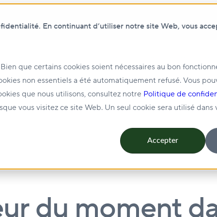
Show submenu for ClikFIX
ClikFIX
dentialité. En continuant d’utiliser notre site Web, vous acce
pos de nous
Show submenu for Investissement
Invest
 Bien que certains cookies soient nécessaires au bon fonction
ookies non essentiels a été automatiquement refusé. Vous pou
ion et location
Show submenu for Durabilité
Durabili
ookies que nous utilisons, consultez notre
Politique de confiden
rsque vous visitez ce site Web. Un seul cookie sera utilisé dans
Accepter
eur du moment da