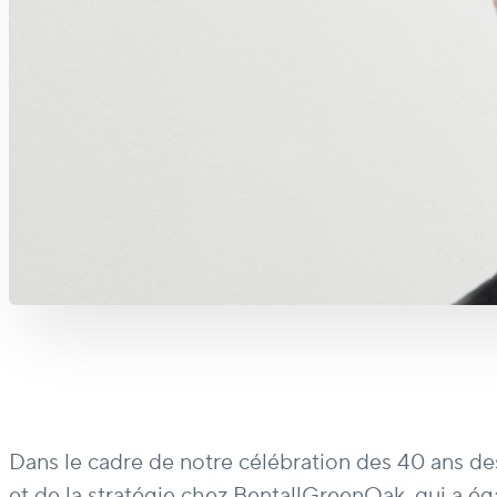
Dans le cadre de notre célébration des 40 ans de
et de la stratégie chez BentallGreenOak, qui a é