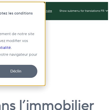
Connexion du Client
Nous Joindre
Show submenu for translations
FR
ptez les conditions
issement
Prêts
nement de notre site
vez modifier vos
té
tialité
.
 votre navigateur pour
Déclin
ns l’immobilier