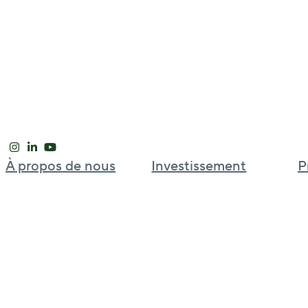
À propos de nous
Investissement
P
Notre approche
Plateforme d’investissement
mondial
Leadership international
Bell Partners
Nouvelles et perspectives
BGO Cold Chain
Carrières
BGO Strategic Capital Partners
Welput