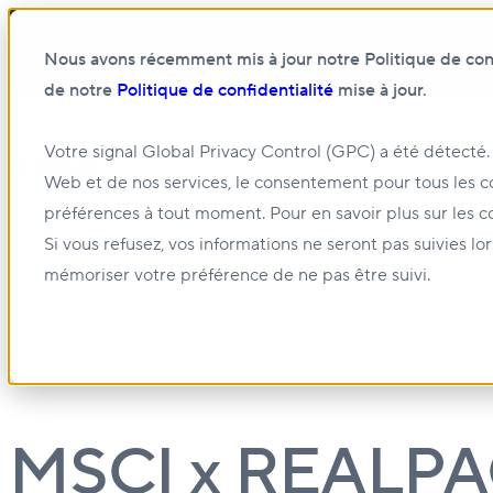
Nous avons récemment mis à jour notre Politique de confi
de notre
Politique de confidentialité
mise à jour.
Show submenu for À propos de nous
À pro
Votre signal Global Privacy Control (GPC) a été détecté.
Web et de nos services, le consentement pour tous les c
Show submenu for Gestion et location
Gest
préférences à tout moment. Pour en savoir plus sur les c
Si vous refusez, vos informations ne seront pas suivies lo
mémoriser votre préférence de ne pas être suivi.
04 FÉVR. 2022
MSCI x REALPAC 