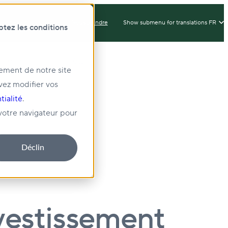
Connexion du Client
Nous Joindre
Show submenu for translations
FR
ptez les conditions
issement
Prêts
nement de notre site
vez modifier vos
té
tialité
.
 votre navigateur pour
Déclin
vestissement