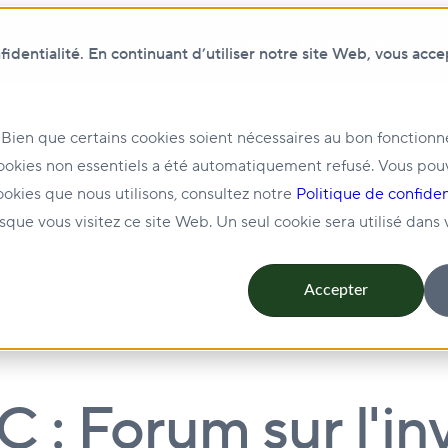
Show submenu for ClikFIX
ClikFIX
dentialité. En continuant d’utiliser notre site Web, vous acce
pos de nous
Show submenu for Investissement
Invest
 Bien que certains cookies soient nécessaires au bon fonction
ookies non essentiels a été automatiquement refusé. Vous pou
ion et location
Show submenu for Durabilité
Durabili
ookies que nous utilisons, consultez notre
Politique de confiden
rsque vous visitez ce site Web. Un seul cookie sera utilisé dans
Accepter
: Forum sur l'in