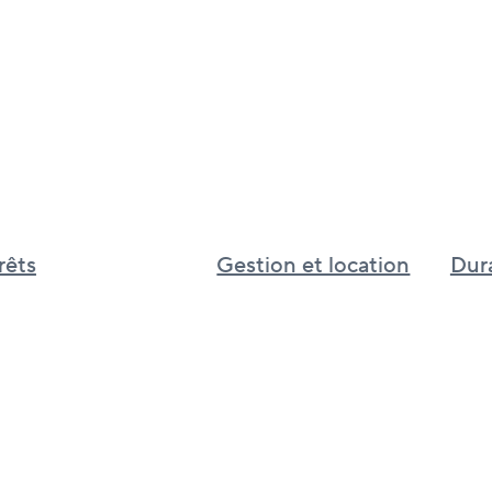
rêts
Gestion et location
Dura
Gestion et location immobilière au
Inves
Canada
Cultur
Services immobiliers pour le
d’app
Royaume-Uni
BGO I
Services immobiliers pour l’Asie
de phi
mondi