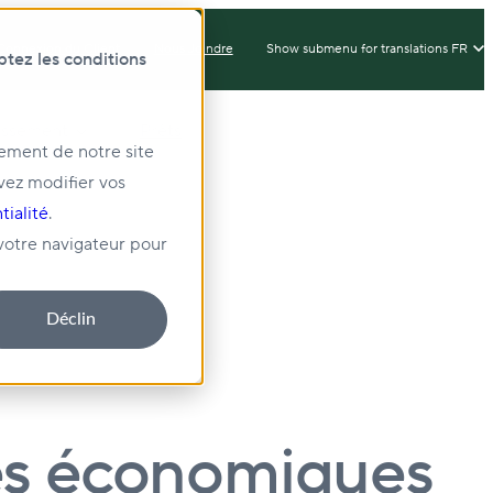
Connexion du Client
Nous Joindre
Show submenu for translations
FR
ptez les conditions
issement
Prêts
nement de notre site
vez modifier vos
té
tialité
.
 votre navigateur pour
Déclin
ves économiques