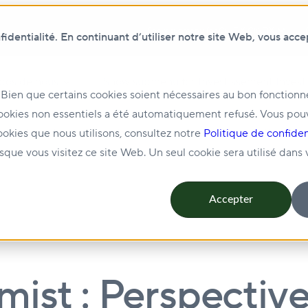
Show submenu for ClikFIX
ClikFIX
dentialité. En continuant d’utiliser notre site Web, vous acce
pos de nous
Show submenu for Investissement
Invest
 Bien que certains cookies soient nécessaires au bon fonction
ookies non essentiels a été automatiquement refusé. Vous pou
ion et location
Show submenu for Durabilité
Durabili
ookies que nous utilisons, consultez notre
Politique de confiden
rsque vous visitez ce site Web. Un seul cookie sera utilisé dans
Accepter
mist : Perspecti