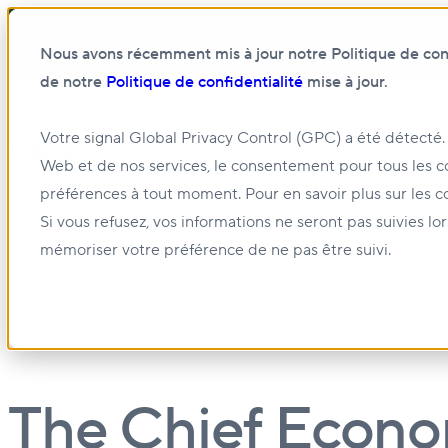
Nous avons récemment mis à jour notre Politique de confi
de notre
Politique de confidentialité
mise à jour.
Show submenu for À propos de nous
À pro
Votre signal Global Privacy Control (GPC) a été détecté.
Web et de nos services, le consentement pour tous les c
Show submenu for Gestion et location
Gest
préférences à tout moment. Pour en savoir plus sur les c
Si vous refusez, vos informations ne seront pas suivies lo
mémoriser votre préférence de ne pas être suivi.
19 FÉVR. 2025
The Chief Econo