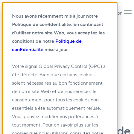
Open main navigation
Nous avons récemment mis à jour notre
Politique de confidentialité. En continuant
d’utiliser notre site Web, vous acceptez les
conditions de notre
Politique de
confidentialité
mise à jour.
07 AOÛT 2025
Votre signal Global Privacy Control (GPC) a
L’importance de la
été détecté. Bien que certains cookies
soient nécessaires au bon fonctionnement
présence locale pour
de notre site Web et de nos services, le
sécuriser les
consentement pour tous les cookies non
essentiels a été automatiquement refusé.
emplacements
Vous pouvez modifier vos préférences à
tout moment. Pour en savoir plus sur les
optimaux de centres de
cookies que nous utilisons, consultez notre