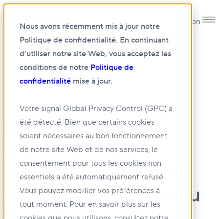
Open main navigation
Nous avons récemment mis à jour notre
Politique de confidentialité. En continuant
d’utiliser notre site Web, vous acceptez les
conditions de notre
Politique de
confidentialité
mise à jour.
•
MULTIMÉDIA
09 MARS 2026
Votre signal Global Privacy Control (GPC) a
BGO et helloart
été détecté. Bien que certains cookies
soient nécessaires au bon fonctionnement
présentent une
de notre site Web et de nos services, le
consentement pour tous les cookies non
nouvelle installation
essentiels a été automatiquement refusé.
d’art contemporain au
Vous pouvez modifier vos préférences à
tout moment. Pour en savoir plus sur les
Sun Life Centre
cookies que nous utilisons, consultez notre