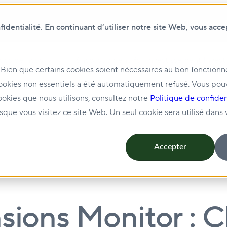
Show submenu for ClikFIX
ClikFIX
dentialité. En continuant d’utiliser notre site Web, vous acce
pos de nous
Show submenu for Investissement
Invest
 Bien que certains cookies soient nécessaires au bon fonction
ookies non essentiels a été automatiquement refusé. Vous pou
ion et location
Show submenu for Durabilité
Durabili
ookies que nous utilisons, consultez notre
Politique de confiden
rsque vous visitez ce site Web. Un seul cookie sera utilisé dans
Accepter
sions Monitor : Ch