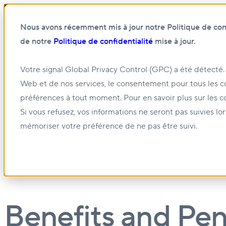
Nous avons récemment mis à jour notre Politique de confi
de notre
Politique de confidentialité
mise à jour.
Show submenu for À propos de nous
À pro
Votre signal Global Privacy Control (GPC) a été détecté.
Web et de nos services, le consentement pour tous les c
Show submenu for Gestion et location
Gest
préférences à tout moment. Pour en savoir plus sur les c
Si vous refusez, vos informations ne seront pas suivies lo
mémoriser votre préférence de ne pas être suivi.
11 MARS 2024
Benefits and Pen