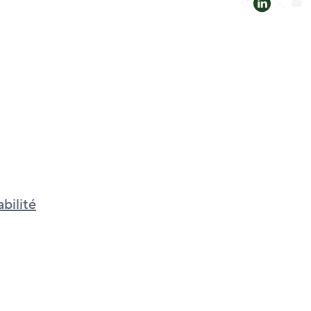
bilité
tissement durable
e, talents et sentiment
artenance chez BGO
nspiré - notre programme