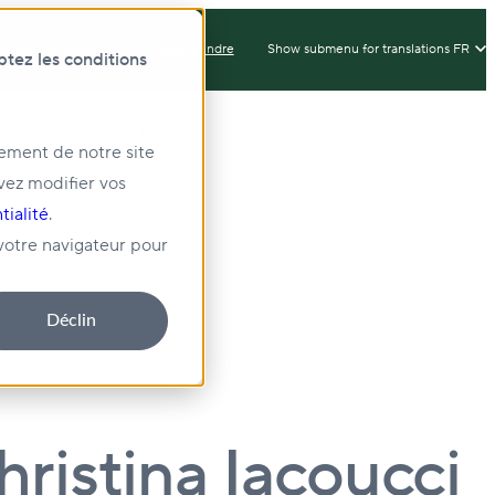
Connexion du Client
Nous Joindre
Show submenu for translations
FR
ptez les conditions
issement
Prêts
nement de notre site
vez modifier vos
té
tialité
.
 votre navigateur pour
Déclin
ristina Iacoucci