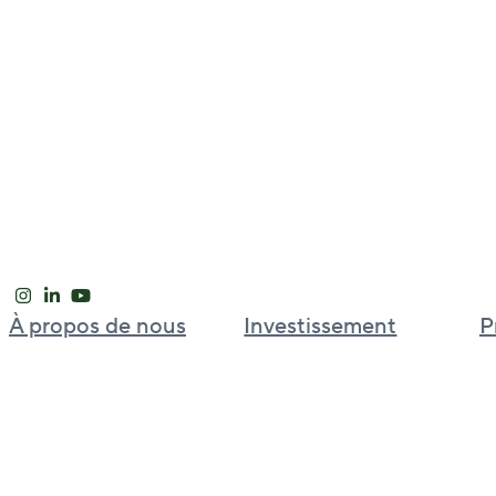
À propos de nous
Investissement
P
Notre approche
Plateforme d’investissement
mondial
Leadership international
Bell Partners
Nouvelles et perspectives
BGO Cold Chain
Carrières