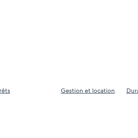
rêts
Gestion et location
Dura
Gestion et location immobilière au
Inves
Canada
Cultur
Services immobiliers pour le
d’app
Royaume-Uni
BGO I