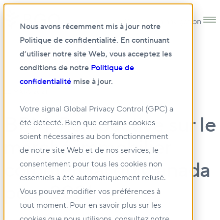
Open main navigation
Nous avons récemment mis à jour notre
Politique de confidentialité. En continuant
d’utiliser notre site Web, vous acceptez les
conditions de notre
Politique de
confidentialité
mise à jour.
22 MARS 2021
Votre signal Global Privacy Control (GPC) a
BPM: Perspective sur le
été détecté. Bien que certains cookies
soient nécessaires au bon fonctionnement
marché immobilier
de notre site Web et de nos services, le
commercial du Canada
consentement pour tous les cookies non
essentiels a été automatiquement refusé.
pour 2021
Vous pouvez modifier vos préférences à
tout moment. Pour en savoir plus sur les
cookies que nous utilisons, consultez notre