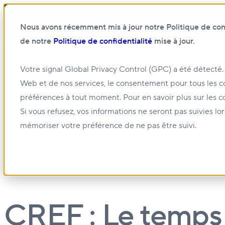
Nous avons récemment mis à jour notre Politique de confi
de notre
Politique de confidentialité
mise à jour.
Show submenu for À propos de nous
À pro
Votre signal Global Privacy Control (GPC) a été détecté.
Web et de nos services, le consentement pour tous les c
Show submenu for Gestion et location
Gest
préférences à tout moment. Pour en savoir plus sur les c
Si vous refusez, vos informations ne seront pas suivies lo
mémoriser votre préférence de ne pas être suivi.
02 DÉC. 2021
CREF : Le temps 