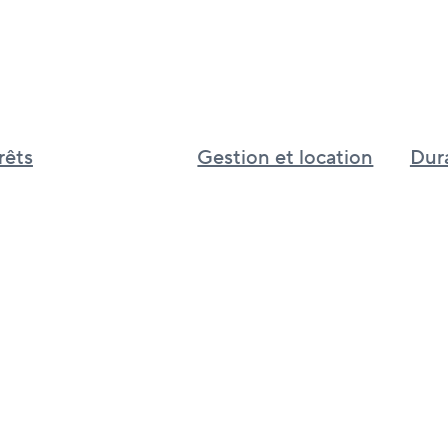
rêts
Gestion et location
Dura
Gestion et location immobilière au
Inves
Canada
Cultur
Services immobiliers pour le
d’app
Royaume-Uni
BGO I
Services immobiliers pour l’Asie
de phi
mondi