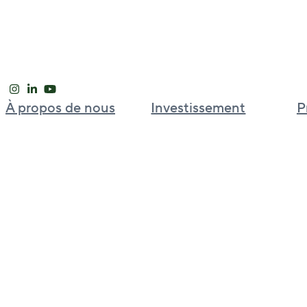
À propos de nous
Investissement
P
Notre approche
Plateforme d’investissement
mondial
Leadership international
Bell Partners
Nouvelles et perspectives
BGO Cold Chain
Carrières
BGO Strategic Capital Partners
Welput