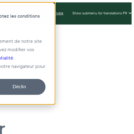
Connexion du Client
Nous Joindre
Show submenu for translations
FR
ptez les conditions
issement
Prêts
nement de notre site
vez modifier vos
té
tialité
.
 votre navigateur pour
Déclin
r