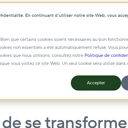
Show submenu for ClikFIX
ClikFIX
dentialité. En continuant d’utiliser notre site Web, vous acce
pos de nous
Show submenu for Investissement
Invest
 Bien que certains cookies soient nécessaires au bon fonction
ookies non essentiels a été automatiquement refusé. Vous pou
ion et location
Show submenu for Durabilité
Durabili
ookies que nous utilisons, consultez notre
Politique de confiden
rsque vous visitez ce site Web. Un seul cookie sera utilisé dans
Accepter
de se transforme