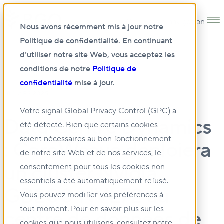
Open main navigation
Nous avons récemment mis à jour notre
Politique de confidentialité. En continuant
d’utiliser notre site Web, vous acceptez les
conditions de notre
Politique de
confidentialité
mise à jour.
18 MARS 2025
Votre signal Global Privacy Control (GPC) a
Data Centre Dynamics
été détecté. Bien que certains cookies
soient nécessaires au bon fonctionnement
: CoreWeave déploiera
de notre site Web et de nos services, le
un cluster Nvidia
consentement pour tous les cookies non
essentiels a été automatiquement refusé.
GB200 NVL72 au
Vous pouvez modifier vos préférences à
tout moment. Pour en savoir plus sur les
centre de données de
cookies que nous utilisons, consultez notre