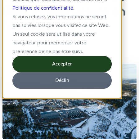
Bulk Infrastructure en
Politique de confidentialité
.
Si vous refusez, vos informations ne seront
Norvège
pas suivies lorsque vous visitez ce site Web.
Un seul cookie sera utilisé dans votre
navigateur pour mémoriser votre
préférence de ne pas être suivi.
Accepter
Déclin