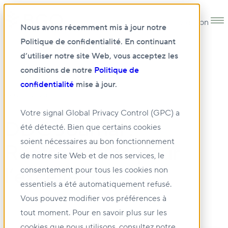
Open main navigation
Nous avons récemment mis à jour notre
Politique de confidentialité. En continuant
d’utiliser notre site Web, vous acceptez les
conditions de notre
Politique de
confidentialité
mise à jour.
07 OCT. 2020
Votre signal Global Privacy Control (GPC) a
DDC Journal :
été détecté. Bien que certains cookies
soient nécessaires au bon fonctionnement
Réaffectation pour
de notre site Web et de nos services, le
l’excellence
consentement pour tous les cookies non
essentiels a été automatiquement refusé.
Vous pouvez modifier vos préférences à
tout moment. Pour en savoir plus sur les
cookies que nous utilisons, consultez notre