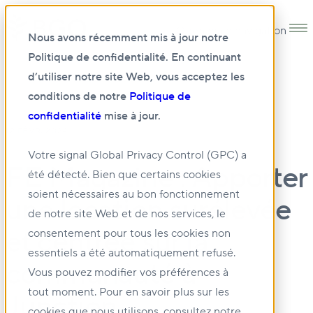
Open main navigation
Nous avons récemment mis à jour notre
Politique de confidentialité. En continuant
d’utiliser notre site Web, vous acceptez les
conditions de notre
Politique de
confidentialité
mise à jour.
12 FÉVR. 2024
Votre signal Global Privacy Control (GPC) a
FE Magazine : Apporter
été détecté. Bien que certains cookies
soient nécessaires au bon fonctionnement
une location surélevée
de notre site Web et de nos services, le
et centrée sur la
consentement pour tous les cookies non
essentiels a été automatiquement refusé.
communauté à
Vous pouvez modifier vos préférences à
tout moment. Pour en savoir plus sur les
Junction
cookies que nous utilisons, consultez notre