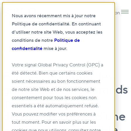
Open main navigation
Nous avons récemment mis à jour notre
Politique de confidentialité. En continuant
d’utiliser notre site Web, vous acceptez les
conditions de notre
Politique de
confidentialité
mise à jour.
•
NOUVELLES
13 FÉVR. 2026
Votre signal Global Privacy Control (GPC) a
Forbes : Pourquoi les
été détecté. Bien que certains cookies
soient nécessaires au bon fonctionnement
gratte-ciel et les grands
de notre site Web et de nos services, le
consentement pour tous les cookies non
immeubles font
essentiels a été automatiquement refusé.
désormais l’objet d’une
Vous pouvez modifier vos préférences à
tout moment. Pour en savoir plus sur les
revalorisation durable
cookies que nous utilisons, consultez notre