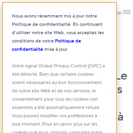
Open main navigation
Nous avons récemment mis à jour notre
Politique de confidentialité. En continuant
d’utiliser notre site Web, vous acceptez les
conditions de notre
Politique de
confidentialité
mise à jour.
03 DÉC. 2024
Votre signal Global Privacy Control (GPC) a
Green Street News : Le
été détecté. Bien que certains cookies
soient nécessaires au bon fonctionnement
nouveau directeur des
de notre site Web et de nos services, le
investissements de
consentement pour tous les cookies non
essentiels a été automatiquement refusé.
BGO au Canada vise à
Vous pouvez modifier vos préférences à
tout moment. Pour en savoir plus sur les
libérer le pouvoir
cookies que nous utilisons, consultez notre