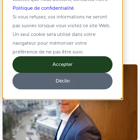
d'achat du géant
Politique de confidentialité
.
Si vous refusez, vos informations ne seront
immobilier
pas suivies lorsque vous visitez ce site Web.
Un seul cookie sera utilisé dans votre
navigateur pour mémoriser votre
préférence de ne pas être suivi.
Accepter
Déclin