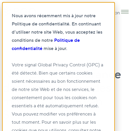
Open main navigation
Nous avons récemment mis à jour notre
Politique de confidentialité. En continuant
d’utiliser notre site Web, vous acceptez les
conditions de notre
Politique de
confidentialité
mise à jour.
23 OCT. 2023
Votre signal Global Privacy Control (GPC) a
NAREIM : L'assurance
été détecté. Bien que certains cookies
soient nécessaires au bon fonctionnement
dans un meilleur des
de notre site Web et de nos services, le
mondes avec Ryan
consentement pour tous les cookies non
essentiels a été automatiquement refusé.
Severino
Vous pouvez modifier vos préférences à
tout moment. Pour en savoir plus sur les
cookies que nous utilisons, consultez notre