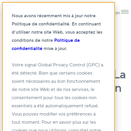
Open main navigation
Nous avons récemment mis à jour notre
Politique de confidentialité. En continuant
d’utiliser notre site Web, vous acceptez les
conditions de notre
Politique de
confidentialité
mise à jour.
15 MARS 2023
Votre signal Global Privacy Control (GPC) a
The REMI Network : La
été détecté. Bien que certains cookies
soient nécessaires au bon fonctionnement
rivalité amicale sert un
de notre site Web et de nos services, le
don de 60 000 $
consentement pour tous les cookies non
essentiels a été automatiquement refusé.
Vous pouvez modifier vos préférences à
tout moment. Pour en savoir plus sur les
cookies que nous utilisons, consultez notre