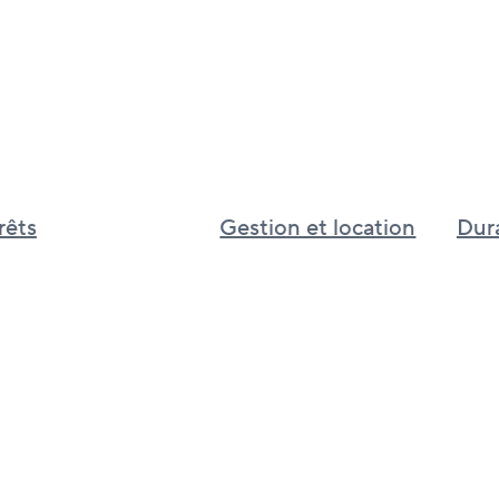
rêts
Gestion et location
Dura
Gestion et location immobilière au
Inves
Canada
Cultur
Services immobiliers pour le
d’app
Royaume-Uni
BGO I
Services immobiliers pour l’Asie
de phi
mondi