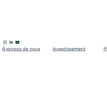
À propos de nous
Investissement
P
Notre approche
Plateforme d’investissement
mondial
Leadership international
Bell Partners
Nouvelles et perspectives
BGO Cold Chain
Carrières
BGO Strategic Capital Partners
Welput