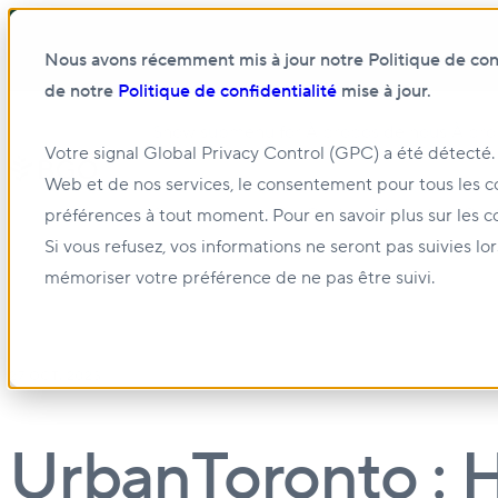
Nous avons récemment mis à jour notre Politique de confi
de notre
Politique de confidentialité
mise à jour.
Show submenu for À propos de nous
À pro
Votre signal Global Privacy Control (GPC) a été détecté.
Web et de nos services, le consentement pour tous les c
Show submenu for Gestion et location
Gest
préférences à tout moment. Pour en savoir plus sur les c
Si vous refusez, vos informations ne seront pas suivies lo
mémoriser votre préférence de ne pas être suivi.
27 OCT. 2023
UrbanToronto : H