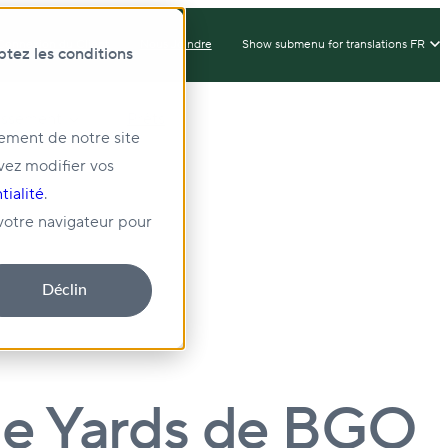
Connexion du Client
Nous Joindre
Show submenu for translations
FR
ptez les conditions
issement
Prêts
nement de notre site
vez modifier vos
té
tialité
.
 votre navigateur pour
Déclin
ine Yards de BGO