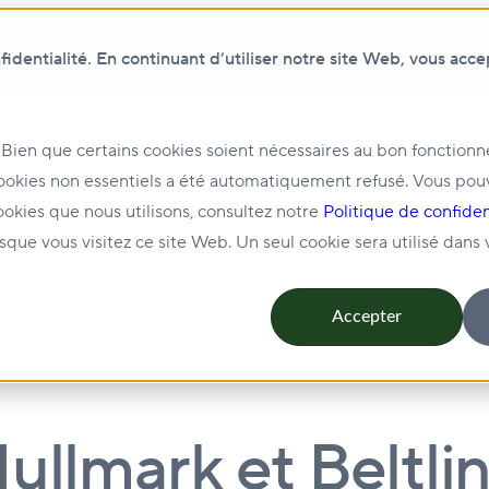
Show submenu for ClikFIX
ClikFIX
dentialité. En continuant d’utiliser notre site Web, vous acce
pos de nous
Show submenu for Investissement
Invest
 Bien que certains cookies soient nécessaires au bon fonction
ookies non essentiels a été automatiquement refusé. Vous pou
ion et location
Show submenu for Durabilité
Durabili
ookies que nous utilisons, consultez notre
Politique de confiden
rsque vous visitez ce site Web. Un seul cookie sera utilisé dans
Accepter
ullmark et Beltl