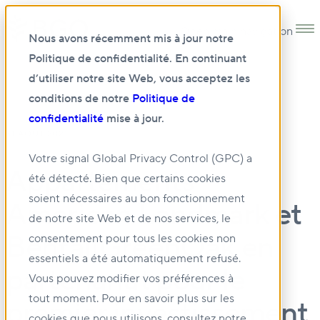
Open main navigation
Nous avons récemment mis à jour notre
Politique de confidentialité. En continuant
d’utiliser notre site Web, vous acceptez les
conditions de notre
Politique de
confidentialité
mise à jour.
31 AOÛT 2021
Votre signal Global Privacy Control (GPC) a
Appartements
été détecté. Bien que certains cookies
soient nécessaires au bon fonctionnement
American Landmark et
de notre site Web et de nos services, le
BentallGreenOak en
consentement pour tous les cookies non
essentiels a été automatiquement refusé.
partenariat pour le
Vous pouvez modifier vos préférences à
tout moment. Pour en savoir plus sur les
premier investissement
cookies que nous utilisons, consultez notre