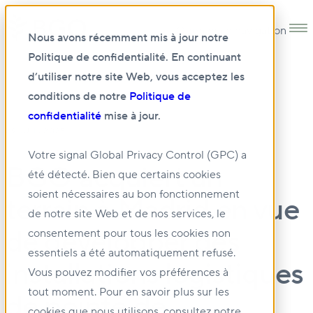
Open main navigation
Nous avons récemment mis à jour notre
Politique de confidentialité. En continuant
d’utiliser notre site Web, vous acceptez les
conditions de notre
Politique de
confidentialité
mise à jour.
29 JUIL. 2025
Votre signal Global Privacy Control (GPC) a
BGO acquiert un
été détecté. Bien que certains cookies
soient nécessaires au bon fonctionnement
terrain à Madrid en vue
de notre site Web et de nos services, le
de développer des
consentement pour tous les cookies non
essentiels a été automatiquement refusé.
installations logistiques
Vous pouvez modifier vos préférences à
tout moment. Pour en savoir plus sur les
de pointe de
cookies que nous utilisons, consultez notre