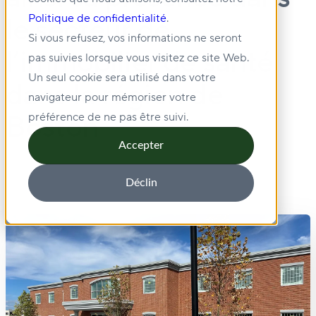
le secteur de
Politique de confidentialité
.
Si vous refusez, vos informations ne seront
l’immobilier de santé
pas suivies lorsque vous visitez ce site Web.
Un seul cookie sera utilisé dans votre
dans la région de
navigateur pour mémoriser votre
Boston
préférence de ne pas être suivi.
Accepter
Déclin