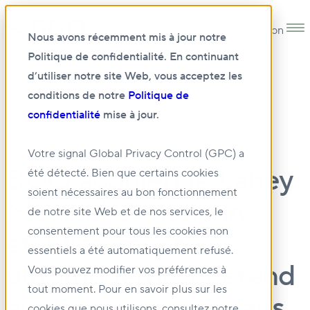
Open main navigation
Nous avons récemment mis à jour notre
Politique de confidentialité. En continuant
d’utiliser notre site Web, vous acceptez les
conditions de notre
Politique de
confidentialité
mise à jour.
•
COMMUNIQUÉS DE PRESSE
06 JANV. 2026
Votre signal Global Privacy Control (GPC) a
BGO acquiert le Lahey
été détecté. Bien que certains cookies
soient nécessaires au bon fonctionnement
Medical Center, un
de notre site Web et de nos services, le
consentement pour tous les cookies non
établissement
essentiels a été automatiquement refusé.
ultramoderne, et étend
Vous pouvez modifier vos préférences à
tout moment. Pour en savoir plus sur les
ainsi sa présence dans
cookies que nous utilisons, consultez notre