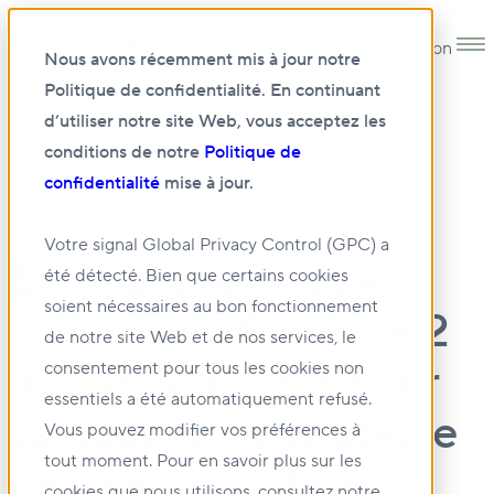
Open main navigation
Nous avons récemment mis à jour notre
Politique de confidentialité. En continuant
d’utiliser notre site Web, vous acceptez les
conditions de notre
Politique de
confidentialité
mise à jour.
11 SEPT. 2024
Votre signal Global Privacy Control (GPC) a
BGO annonce une
été détecté. Bien que certains cookies
soient nécessaires au bon fonctionnement
collecte de fonds de 2
de notre site Web et de nos services, le
milliards d’euros pour
consentement pour tous les cookies non
essentiels a été automatiquement refusé.
sa quatrième stratégie
Vous pouvez modifier vos préférences à
tout moment. Pour en savoir plus sur les
de valeur ajoutée
cookies que nous utilisons, consultez notre