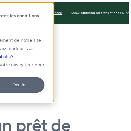
Connexion du Client
Nous Joindre
Show submenu for translations
FR
ptez les conditions
issement
Prêts
nement de notre site
vez modifier vos
té
tialité
.
 votre navigateur pour
Déclin
n prêt de