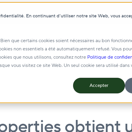
Show submenu for ClikFIX
ClikFIX
dentialité. En continuant d’utiliser notre site Web, vous acce
pos de nous
Show submenu for Investissement
Invest
 Bien que certains cookies soient nécessaires au bon fonction
ookies non essentiels a été automatiquement refusé. Vous pou
ion et location
Show submenu for Durabilité
Durabili
ookies que nous utilisons, consultez notre
Politique de confiden
rsque vous visitez ce site Web. Un seul cookie sera utilisé dans
Accepter
perties obtient u