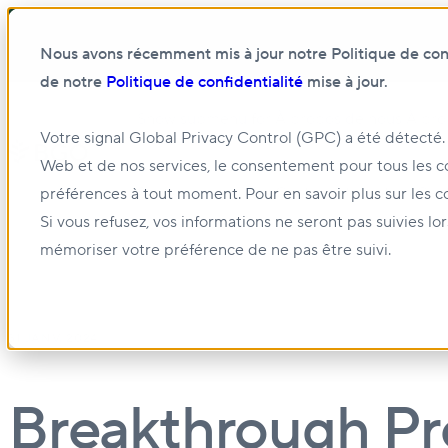
Nous avons récemment mis à jour notre Politique de confi
de notre
Politique de confidentialité
mise à jour.
Show submenu for À propos de nous
À pro
Votre signal Global Privacy Control (GPC) a été détecté.
Web et de nos services, le consentement pour tous les c
Show submenu for Gestion et location
Gest
préférences à tout moment. Pour en savoir plus sur les c
Si vous refusez, vos informations ne seront pas suivies lo
mémoriser votre préférence de ne pas être suivi.
31 JANV. 2024
Breakthrough Pro