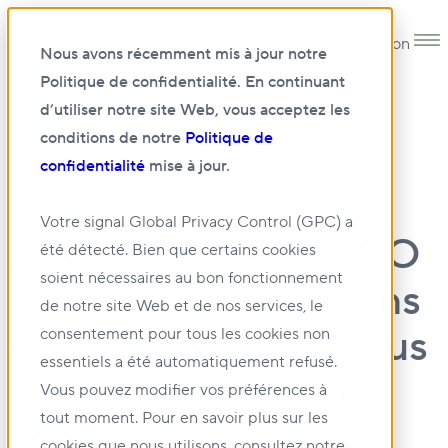
Open main navigation
Nous avons récemment mis à jour notre
Politique de confidentialité. En continuant
d’utiliser notre site Web, vous acceptez les
conditions de notre
Politique de
confidentialité
mise à jour.
15 DÉC. 2023
Votre signal Global Privacy Control (GPC) a
Mission Street et BGO
été détecté. Bien que certains cookies
soient nécessaires au bon fonctionnement
franchissent des jalons
de notre site Web et de nos services, le
importants pour le plus
consentement pour tous les cookies non
essentiels a été automatiquement refusé.
important projet de
Vous pouvez modifier vos préférences à
tout moment. Pour en savoir plus sur les
construction de
cookies que nous utilisons, consultez notre