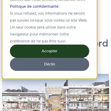
bâtiments
Politique de confidentialité
.
Si vous refusez, vos informations ne seront
commerciaux à
pas suivies lorsque vous visitez ce site Web.
Un seul cookie sera utilisé dans votre
vocation scientifique
navigateur pour mémoriser votre
dans le centre d’Oxford
préférence de ne pas être suivi.
Accepter
Déclin