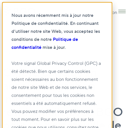
Open main navigation
Nous avons récemment mis à jour notre
Politique de confidentialité. En continuant
d’utiliser notre site Web, vous acceptez les
conditions de notre
Politique de
confidentialité
mise à jour.
09 AVR. 2024
Votre signal Global Privacy Control (GPC) a
Oxford conclut un
été détecté. Bien que certains cookies
soient nécessaires au bon fonctionnement
accord de gestion
de notre site Web et de nos services, le
immobilière
consentement pour tous les cookies non
essentiels a été automatiquement refusé.
résidentielle avec BGO
Vous pouvez modifier vos préférences à
tout moment. Pour en savoir plus sur les
pour un portefeuille de
cookies que nous utilisons, consultez notre