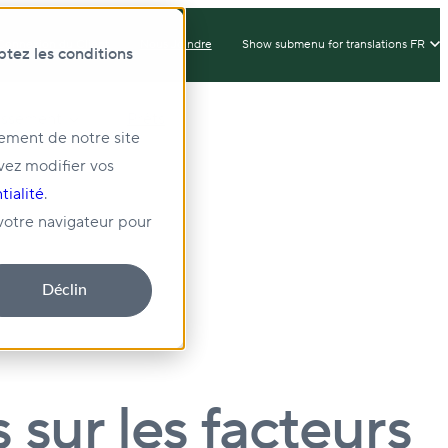
Connexion du Client
Nous Joindre
Show submenu for translations
FR
ptez les conditions
issement
Prêts
nement de notre site
vez modifier vos
té
tialité
.
 votre navigateur pour
Déclin
sur les facteurs