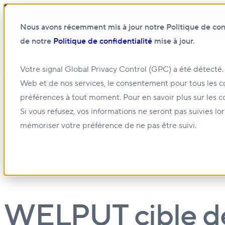
Nous avons récemment mis à jour notre Politique de confi
de notre
Politique de confidentialité
mise à jour.
Show submenu for À propos de nous
À pro
Votre signal Global Privacy Control (GPC) a été détecté.
Web et de nos services, le consentement pour tous les c
Show submenu for Gestion et location
Gest
préférences à tout moment. Pour en savoir plus sur les c
Si vous refusez, vos informations ne seront pas suivies lo
mémoriser votre préférence de ne pas être suivi.
01 OCT. 2021
WELPUT cible des