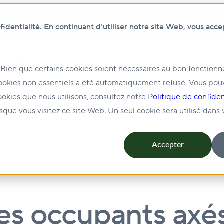
Show submenu for ClikFIX
ClikFIX
dentialité. En continuant d’utiliser notre site Web, vous acce
pos de nous
Show submenu for Investissement
Invest
 Bien que certains cookies soient nécessaires au bon fonction
ookies non essentiels a été automatiquement refusé. Vous pou
ion et location
Show submenu for Durabilité
Durabili
ookies que nous utilisons, consultez notre
Politique de confiden
rsque vous visitez ce site Web. Un seul cookie sera utilisé dans
Accepter
 occupants axés 