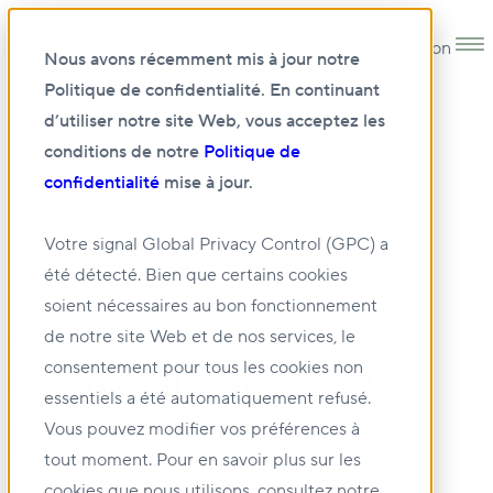
Open main navigation
Nous avons récemment mis à jour notre
Politique de confidentialité. En continuant
d’utiliser notre site Web, vous acceptez les
conditions de notre
Politique de
confidentialité
mise à jour.
13 DÉC. 2023
Votre signal Global Privacy Control (GPC) a
Saxum et BGO
été détecté. Bien que certains cookies
soient nécessaires au bon fonctionnement
annoncent la
de notre site Web et de nos services, le
recapitalisation d’un
consentement pour tous les cookies non
essentiels a été automatiquement refusé.
portefeuille national
Vous pouvez modifier vos préférences à
tout moment. Pour en savoir plus sur les
d’entrepôts
cookies que nous utilisons, consultez notre